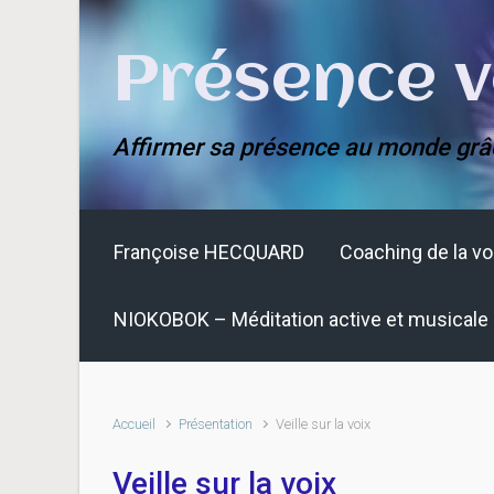
Skip to main content
Présence v
Affirmer sa présence au monde grâ
Françoise HECQUARD
Coaching de la vo
NIOKOBOK – Méditation active et musicale
Accueil
Présentation
Veille sur la voix
Veille sur la voix