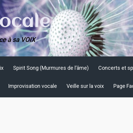
ocale
ce à sa VOIX
ix
Spirit Song (Murmures de l’âme)
Concerts et s
Improvisation vocale
Veille sur la voix
Page Fa