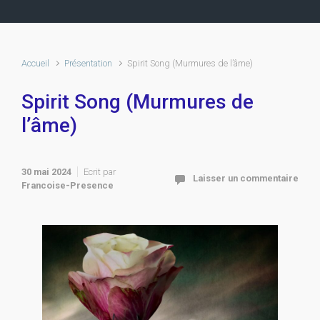
Accueil
Présentation
Spirit Song (Murmures de l’âme)
Spirit Song (Murmures de
l’âme)
30 mai 2024
Ecrit par
Laisser un commentaire
Francoise-Presence