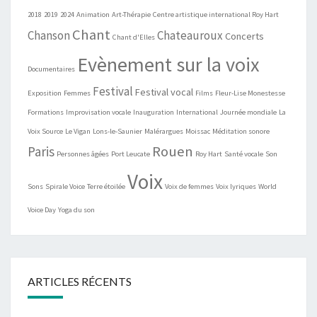
2018
2019
2024
Animation
Art-Thérapie
Centre artistique international Roy Hart
Chant
Chanson
Chateauroux
Concerts
Chant d'Elles
Evènement sur la voix
Documentaires
Festival
Festival vocal
Exposition
Femmes
Films
Fleur-Lise Monestesse
Formations
Improvisation vocale
Inauguration
International
Journée mondiale
La
Voix Source
Le Vigan
Lons-le-Saunier
Malérargues
Moissac
Méditation sonore
Rouen
Paris
Personnes âgées
Port Leucate
Roy Hart
Santé vocale
Son
Voix
Sons
Spirale Voice
Terre étoilée
Voix de femmes
Voix lyriques
World
Voice Day
Yoga du son
ARTICLES RÉCENTS