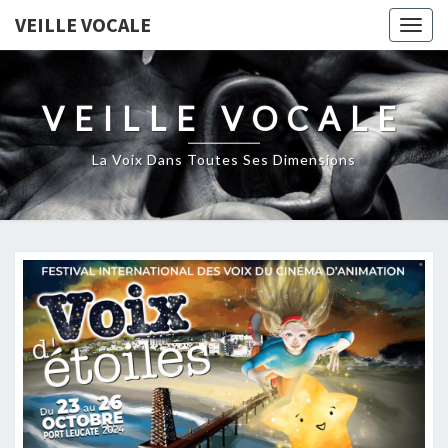
VEILLE VOCALE
Togg
navig
VEILLE VOCALE
La Voix Dans Toutes Ses Dimensions