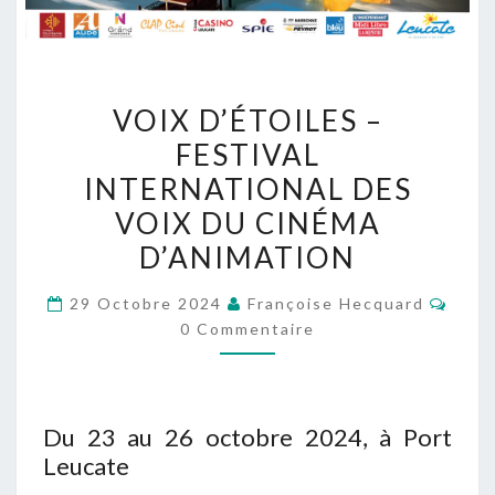
VOIX
VOIX D’ÉTOILES –
D’ÉTOILES
FESTIVAL
–
INTERNATIONAL DES
FESTIVAL
INTERNATIONAL
VOIX DU CINÉMA
DES
D’ANIMATION
VOIX
Comm
DU
29 Octobre 2024
Françoise Hecquard
0 Commentaire
CINÉMA
D’ANIMATION
Du 23 au 26 octobre 2024, à Port
Leucate