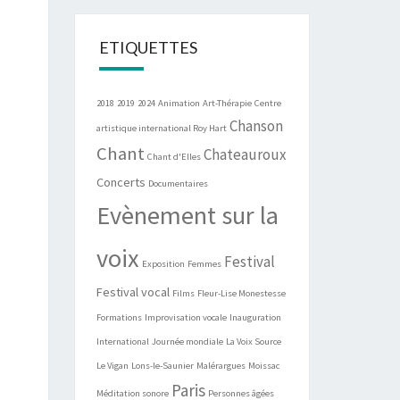
ETIQUETTES
2018
2019
2024
Animation
Art-Thérapie
Centre
Chanson
artistique international Roy Hart
Chant
Chateauroux
Chant d'Elles
Concerts
Documentaires
Evènement sur la
voix
Festival
Exposition
Femmes
Festival vocal
Films
Fleur-Lise Monestesse
Formations
Improvisation vocale
Inauguration
International
Journée mondiale
La Voix Source
Le Vigan
Lons-le-Saunier
Malérargues
Moissac
Paris
Méditation sonore
Personnes âgées