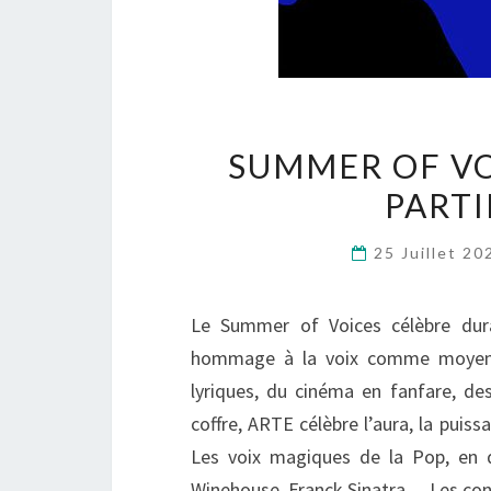
SUMMER OF VOI
PARTI
25 Juillet 2
Le Summer of Voices célèbre dur
hommage à la voix comme moyen d’
lyriques, du cinéma en fanfare, de
coffre, ARTE célèbre l’aura, la puis
Les voix magiques de la Pop, en 
Winehouse, Franck Sinatra… Les conc