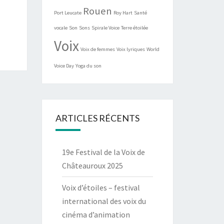
Rouen
Port Leucate
Roy Hart
Santé
vocale
Son
Sons
Spirale Voice
Terre étoilée
Voix
Voix de femmes
Voix lyriques
World
Voice Day
Yoga du son
ARTICLES RÉCENTS
19e Festival de la Voix de
Châteauroux 2025
Voix d’étoiles – festival
international des voix du
cinéma d’animation