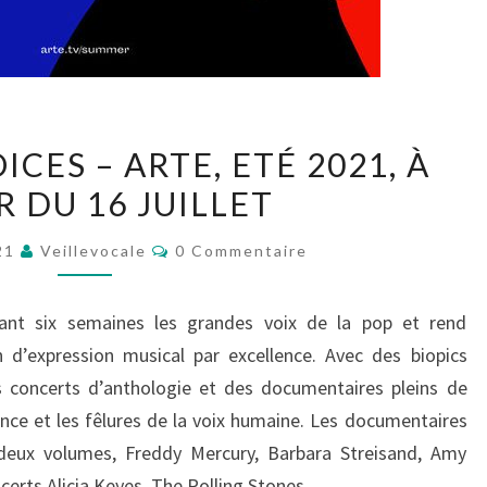
SUMMER
CES – ARTE, ETÉ 2021, À
OF
R DU 16 JUILLET
VOICES
–
Commentaires
021
Veillevocale
0 Commentaire
ARTE,
ETÉ
ant six semaines les grandes voix de la pop et rend
2021,
expression musical par excellence. Avec des biopics
À
s concerts d’anthologie et des documentaires pleins de
PARTIR
sance et les fêlures de la voix humaine. Les documentaires
DU
deux volumes, Freddy Mercury, Barbara Streisand, Amy
16
erts Alicia Keyes, The Rolling Stones,…