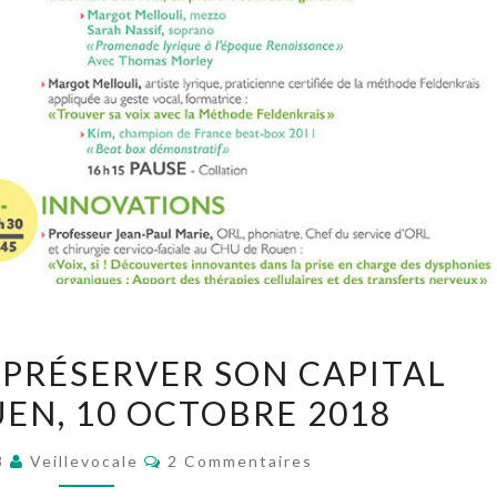
CONNAÎTRE
 PRÉSERVER SON CAPITAL
ET
UEN, 10 OCTOBRE 2018
PRÉSERVER
SON
Commentaires
8
Veillevocale
2 Commentaires
CAPITAL