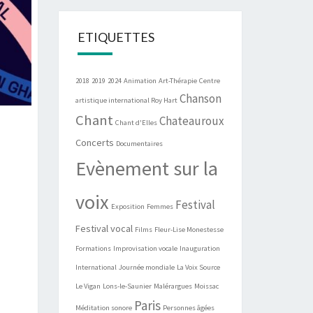
ETIQUETTES
2018
2019
2024
Animation
Art-Thérapie
Centre
Chanson
artistique international Roy Hart
Chant
Chateauroux
Chant d'Elles
Concerts
Documentaires
Evènement sur la
voix
Festival
Exposition
Femmes
Festival vocal
Films
Fleur-Lise Monestesse
Formations
Improvisation vocale
Inauguration
International
Journée mondiale
La Voix Source
Le Vigan
Lons-le-Saunier
Malérargues
Moissac
Paris
Méditation sonore
Personnes âgées