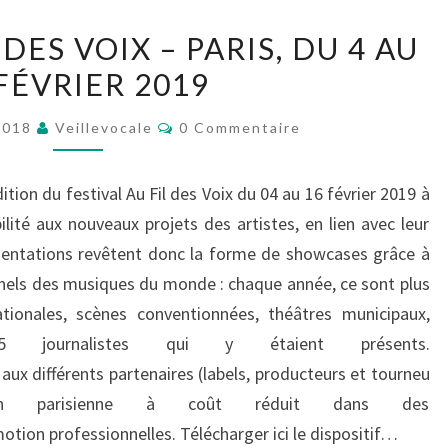
FESTIVAL
 DES VOIX – PARIS, DU 4 AU
AU
FÉVRIER 2019
FIL
DES
Commentaires
2018
Veillevocale
0 Commentaire
VOIX
–
tion du festival Au Fil des Voix du 04 au 16 février 2019 à
PARIS,
ibilité aux nouveaux projets des artistes, en lien avec leur
DU
ésentations revêtent donc la forme de showcases grâce à
4
nels des musiques du monde : chaque année, ce sont plus
AU
ionales, scènes conventionnées, théâtres municipaux,
16
5 journalistes qui y étaient présents.
FÉVRIER
aux différents partenaires (labels, producteurs et tourneu
2019
tion parisienne à coût réduit dans des
otion professionnelles. Télécharger ici le dispositif…