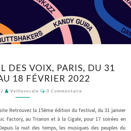
FESTIVAL
L DES VOIX, PARIS, DU 31
AU
AU 18 FÉVRIER 2022
FIL
DES
Commentaires
22
Veillevocale
0 Commentaire
VOIX,
PARIS,
site Retrouvez la 15ème édition du festival, du 31 janvier
DU
ic Factory, au Trianon et à la Cigale, pour 17 soirées en
31
 Depuis la nuit des temps, les musiques des peuples du
JANVIER