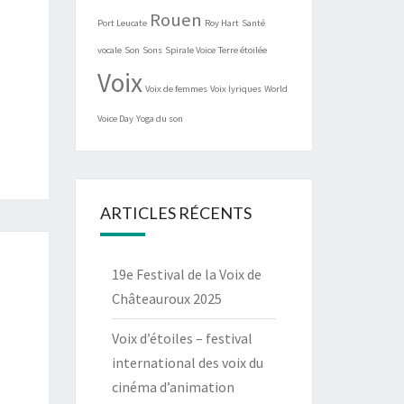
Rouen
Port Leucate
Roy Hart
Santé
vocale
Son
Sons
Spirale Voice
Terre étoilée
Voix
Voix de femmes
Voix lyriques
World
Voice Day
Yoga du son
ARTICLES RÉCENTS
19e Festival de la Voix de
Châteauroux 2025
Voix d’étoiles – festival
international des voix du
cinéma d’animation