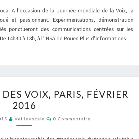
VOCAL
ocal A l’occasion de la Journée mondiale de la Voix, la
/
oué et passionnant. Expérimentations, démonstration
ROUEN,
riés ponctueront des communications centrées sur les
10
 De 14h30 à 18h, à l’INSA de Rouen Plus d’informations
OCTOBRE
2018
FESTIVAL
 DES VOIX, PARIS, FÉVRIER
AU
2016
FIL
DES
Commentaires
015
Veillevocale
0 Commentaire
VOIX,
PARIS,