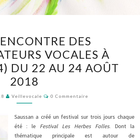
2ÉME
RENCONTRE DES
RENCONTRE
ATEURS VOCALES À
DES
IMPROVISATEURS
4) DU 22 AU 24 AOÛT
VOCALES
2018
À
SAUSSAN
Commentaires
018
Veillevocale
0 Commentaire
(34)
DU
Saussan a créé un festival sur trois jours chaque
22
été : le
AU
Festival Les Herbes Folles
. Dont la
thématique principale est autour de
24