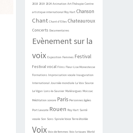
2018
2019
2024
Animation
Art-Thérapie
Centre
Chanson
artistique international Roy Hart
Chant
Chateauroux
Chant d'Elles
Concerts
Documentaires
Evènement sur la
voix
Festival
Exposition
Femmes
Festival vocal
Films
Fleur-Lise Monestesse
Formations
Improvisation vocale
Inauguration
International
Journée mondiale
La Voix Source
Le Vigan
Lons-le-Saunier
Malérargues
Moissac
Paris
Méditation sonore
Personnes âgées
Rouen
Port Leucate
Roy Hart
Santé
vocale
Son
Sons
Spirale Voice
Terre étoilée
Voix
Voix de femmes
Voix lyriques
World