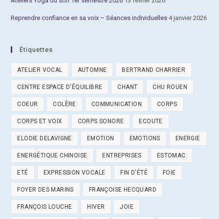
Ateliers Yoga du son 1er semestre 2026
13 février 2026
Reprendre confiance en sa voix – Séances individuelles
4 janvier 2026
Étiquettes
ATELIER VOCAL
AUTOMNE
BERTRAND CHARRIER
CENTRE ESPACE D'ÉQUILIBRE
CHANT
CHU ROUEN
COEUR
COLÈRE
COMMUNICATION
CORPS
CORPS ET VOIX
CORPS SONORE
ECOUTE
ELODIE DELAVIGNE
EMOTION
EMOTIONS
ENERGIE
ENERGÉTIQUE CHINOISE
ENTREPRISES
ESTOMAC
ETÉ
EXPRESSION VOCALE
FIN D'ÉTÉ
FOIE
FOYER DES MARINS
FRANÇOISE HECQUARD
FRANÇOIS LOUCHE
HIVER
JOIE