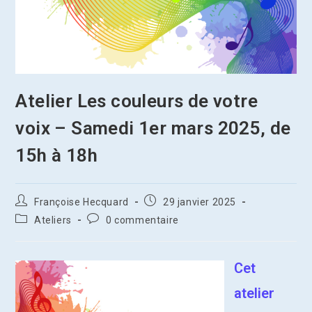
Atelier Les couleurs de votre
voix – Samedi 1er mars 2025, de
15h à 18h
Auteur/autrice
Publication
Françoise Hecquard
29 janvier 2025
de
publiée :
Post
Commentaires
Ateliers
0 commentaire
la
category:
de
publication :
la
publication :
Cet
atelier